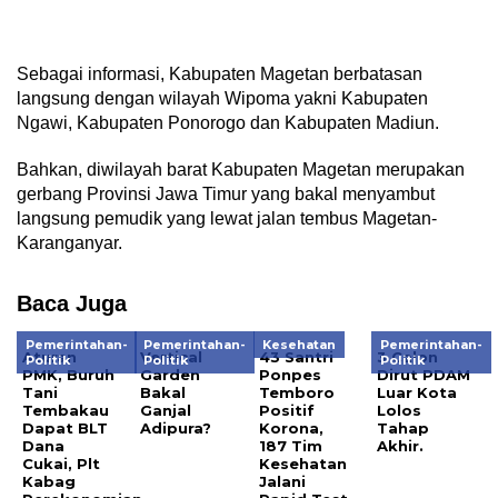
Sebagai informasi, Kabupaten Magetan berbatasan
langsung dengan wilayah Wipoma yakni Kabupaten
Ngawi, Kabupaten Ponorogo dan Kabupaten Madiun.
Bahkan, diwilayah barat Kabupaten Magetan merupakan
gerbang Provinsi Jawa Timur yang bakal menyambut
langsung pemudik yang lewat jalan tembus Magetan-
Karanganyar.
Baca Juga
Pemerintahan-
Pemerintahan-
Kesehatan
Pemerintahan-
Aturan
Vertical
43 Santri
3 Calon
Politik
Politik
Politik
PMK, Buruh
Garden
Ponpes
Dirut PDAM
Tani
Bakal
Temboro
Luar Kota
Tembakau
Ganjal
Positif
Lolos
Dapat BLT
Adipura?
Korona,
Tahap
Dana
187 Tim
Akhir.
Cukai, Plt
Kesehatan
Kabag
Jalani