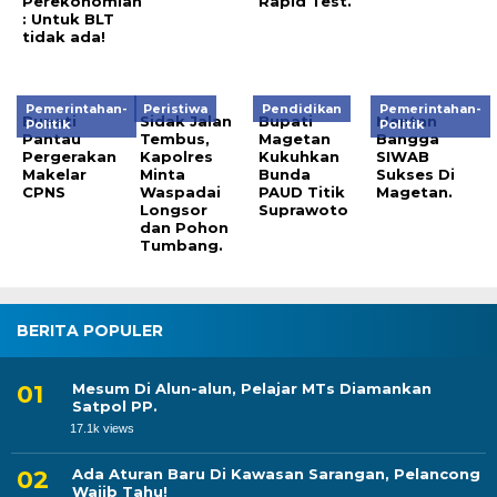
Perekonomian
Rapid Test.
: Untuk BLT
tidak ada!
Pemerintahan-
Peristiwa
Pendidikan
Pemerintahan-
Bupati
Sidak Jalan
Bupati
Mentan
Politik
Politik
Pantau
Tembus,
Magetan
Bangga
Pergerakan
Kapolres
Kukuhkan
SIWAB
Makelar
Minta
Bunda
Sukses Di
CPNS
Waspadai
PAUD Titik
Magetan.
Longsor
Suprawoto
dan Pohon
Tumbang.
BERITA POPULER
Mesum Di Alun-alun, Pelajar MTs Diamankan
Satpol PP.
17.1k views
Ada Aturan Baru Di Kawasan Sarangan, Pelancong
Wajib Tahu!