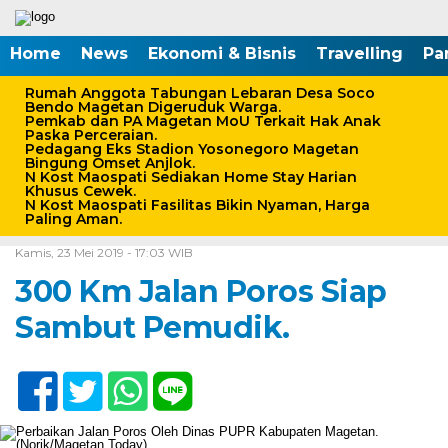
Home
News
Ekonomi & Bisnis
Travelling
Pa
Rumah Anggota Tabungan Lebaran Desa Soco
Bendo Magetan Digeruduk Warga.
Pemkab dan PA Magetan MoU Terkait Hak Anak
Paska Perceraian.
Pedagang Eks Stadion Yosonegoro Magetan
Bingung Omset Anjlok.
N Kost Maospati Sediakan Home Stay Harian
Khusus Cewek.
N Kost Maospati Fasilitas Bikin Nyaman, Harga
Paling Aman.
Home /
Peristiwa
Kamis, 23 Mei 2019 - 17:03 WIB
300 Km Jalan Poros Siap
Sambut Pemudik.