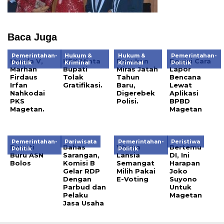
Baca Juga
Pemerintahan-
Hukum &
Hukum &
Pemerintahan-
Musda V,
KPK Minta
Pasokan
Begini Cara
Politik
Kriminal
Kriminal
Politik
Marhan
Bupati
Miras Jatah
Lapor
Firdaus
Tolak
Tahun
Bencana
Irfan
Gratifikasi.
Baru,
Lewat
Nahkodai
Digerebek
Aplikasi
PKS
Polisi.
BPBD
Magetan.
Magetan
Pemerintahan-
Pariwisata
Pemerintahan-
Peristiwa
Bupati
Bahas
Warga
Bertemu
Politik
Politik
Buru ASN
Sarangan,
Lansia
DI, Ini
Bolos
Komisi B
Semangat
Harapan
Gelar RDP
Milih Pakai
Joko
Dengan
E-Voting
Suyono
Parbud dan
Untuk
Pelaku
Magetan
Jasa Usaha