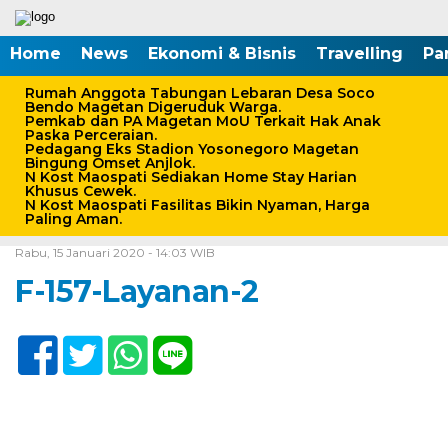
Home
News
Ekonomi & Bisnis
Travelling
Pa
Rumah Anggota Tabungan Lebaran Desa Soco
Bendo Magetan Digeruduk Warga.
Pemkab dan PA Magetan MoU Terkait Hak Anak
Paska Perceraian.
Pedagang Eks Stadion Yosonegoro Magetan
Bingung Omset Anjlok.
N Kost Maospati Sediakan Home Stay Harian
Khusus Cewek.
N Kost Maospati Fasilitas Bikin Nyaman, Harga
Paling Aman.
Home /
Rabu, 15 Januari 2020 - 14:03 WIB
F-157-Layanan-2