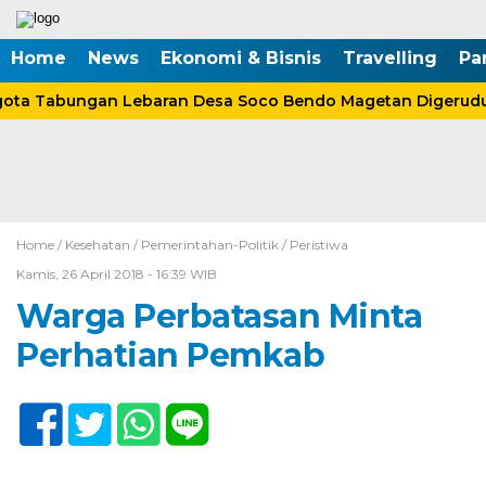
Home
News
Ekonomi & Bisnis
Travelling
Pa
ta Tabungan Lebaran Desa Soco Bendo Magetan Digerudu
Home /
Kesehatan
/
Pemerintahan-Politik
/
Peristiwa
Kamis, 26 April 2018 - 16:39 WIB
Warga Perbatasan Minta
Perhatian Pemkab