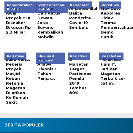
Pemerintahan-
Pemerintahan-
Kesehatan
Peristiwa
Tahap
Mundur
Alhamdulillah,
May Day,
Politik
Politik
Awal,
Dari Ketua
Balita
Kapolres
Proyek BLK
Dewan,
Penderita
Tidak
Disnaker
Joko
Covid-19
Terima
Dikucuri Rp
Suyono
Sembuh.
Pemberitahua
2,3 Miliar
Kembalikan
Demo
Mobdin
Buruh.
Peristiwa
Hukum &
Peristiwa
Kesehatan
Laka Kerja,
Ehud
Di
“Ojek Ibu
Kriminal
Pekerja
Allawy
Magetan,
Hamil”,
Proyek
Divonis 1
Target
Jadikan
Masjid
Tahun
Partisipasi
Magetan
Kebun
Penjara.
Pemilu
Terbaik se-
Refugia
2019
Jatim.
Magetan
Tembus
Dilarikan
80%.
Ke Rumah
Sakit.
BERITA POPULER