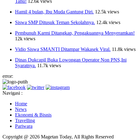
Tahu!
12.6k views
Hamil 4 bulan, Ibu Muda Gantung Diri.
12.5k views
Siswa SMP Ditusuk Teman Sekolahnya.
12.4k views
Pembunuh Karmi Ditangkap, Pengakuannya Menyeramkan!
12k views
Vidio Siswa SMANTI Ditampar Wakasek Viral.
11.8k views
Dinas Dukcapil Buka Lowongan Operator Non PNS,Ini
Syaratnya.
11.7k views
error:
Navigasi :
Home
News
Ekonomi & Bisnis
Travelling
Pariwara
Copyright @ 2026 Magetan Today, All Rights Reserved