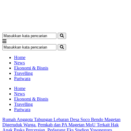
Home
News
Ekonomi & Bisnis
Travelling
Pariwara
Home
News
Ekonomi & Bisnis
Travelling
Pariwara
Rumah Anggota Tabungan Lebaran Desa Soco Bendo Magetan
Digeruduk Warga.
Pemkab dan PA Magetan MoU Terkait Hak
Anak Paska Perceraian.
Pedagang Eks Stadion Yosonegoro