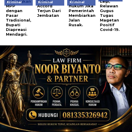
Gabungkan
Sedan
Sanksi
Lagi,
Kriminal
Kriminal
Kriminal
MPP
Accord
Hukum Jika
Relawan
dengan
Terjun Dari
Pemerintah
Gugus
Pasar
Jembatan
Membiarkan
Tugas
Tradisional,
Jalan
Magetan
Bupati
Rusak.
Positif
Diapreasi
Covid-19.
Mendagri.