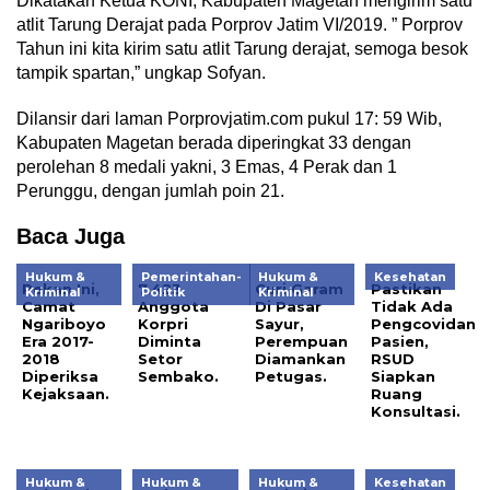
Dikatakan Ketua KONI, Kabupaten Magetan mengirim satu
atlit Tarung Derajat pada Porprov Jatim VI/2019. ” Porprov
Tahun ini kita kirim satu atlit Tarung derajat, semoga besok
tampik spartan,” ungkap Sofyan.
Dilansir dari laman Porprovjatim.com pukul 17: 59 Wib,
Kabupaten Magetan berada diperingkat 33 dengan
perolehan 8 medali yakni, 3 Emas, 4 Perak dan 1
Perunggu, dengan jumlah poin 21.
Baca Juga
Hukum &
Pemerintahan-
Hukum &
Kesehatan
Pekan Ini,
7.423
Curi Garam
Pastikan
Kriminal
Politik
Kriminal
Camat
Anggota
Di Pasar
Tidak Ada
Ngariboyo
Korpri
Sayur,
Pengcovidan
Era 2017-
Diminta
Perempuan
Pasien,
2018
Setor
Diamankan
RSUD
Diperiksa
Sembako.
Petugas.
Siapkan
Kejaksaan.
Ruang
Konsultasi.
Hukum &
Hukum &
Hukum &
Kesehatan