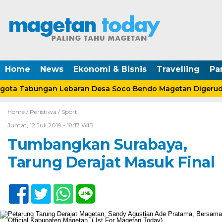
Home
News
Ekonomi & Bisnis
Travelling
Pa
ta Tabungan Lebaran Desa Soco Bendo Magetan Digerudu
Home /
Peristiwa
/
Sport
Jumat, 12 Juli 2019 - 18:17 WIB
Tumbangkan Surabaya,
Tarung Derajat Masuk Final