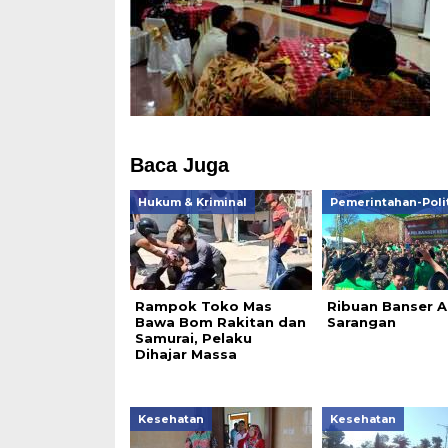
Baca Juga
Hukum & Kriminal
Pemerintahan-Poli
Rampok Toko Mas
Ribuan Banser A
Bawa Bom Rakitan dan
Sarangan
Samurai, Pelaku
Dihajar Massa
Kesehatan
Kesehatan