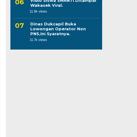
Vidio Siswa SMANTI Ditampar
Wakasek Viral.
11.8k views
Dinas Dukcapil Buka
Lowongan Operator Non
PNS,Ini Syaratnya.
11.7k views