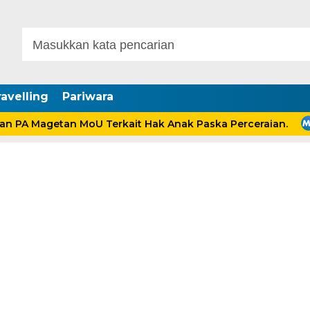
avelling
Pariwara
 Magetan MoU Terkait Hak Anak Paska Perceraian.
P