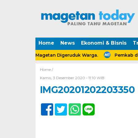
Home
News
Ekonomi & Bisnis
Tr
oco Bendo Magetan Digeruduk Warga.
Pemkab dan PA
Home /
Kamis, 3 Desember 2020 - 11:10 WIB
IMG20201202203350