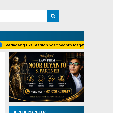
edagang Eks Stadion Yosonegoro Magetan Bingung Omset 
BERITA POPULER