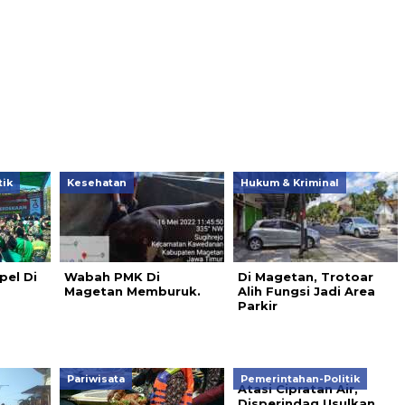
tik
Kesehatan
Hukum & Kriminal
pel Di
Wabah PMK Di
Di Magetan, Trotoar
Magetan Memburuk.
Alih Fungsi Jadi Area
Parkir
Pariwisata
Pemerintahan-Politik
Atasi Cipratan Air,
Disperindag Usulkan