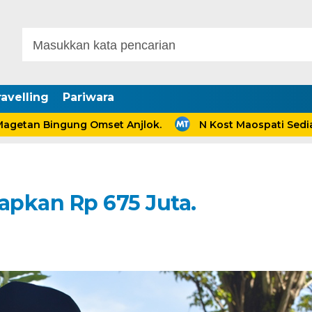
avelling
Pariwara
 Bingung Omset Anjlok.
N Kost Maospati Sediakan H
apkan Rp 675 Juta.