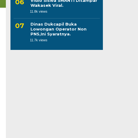
Vidio Siswa SMANTI Ditampar
Wakasek Viral.
11.8k views
Dinas Dukcapil Buka
Lowongan Operator Non
PNS,Ini Syaratnya.
11.7k views