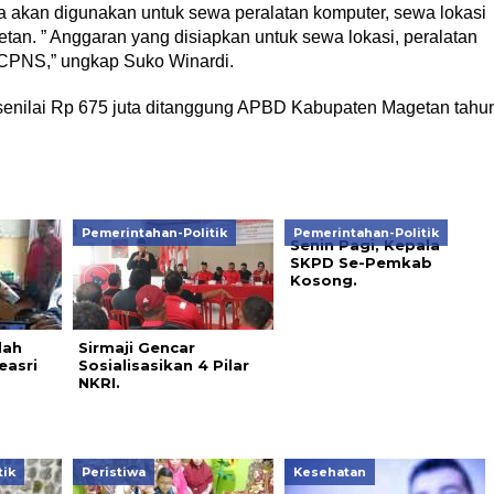
a akan digunakan untuk sewa peralatan komputer, sewa lokasi
an. ” Anggaran yang disiapkan untuk sewa lokasi, peralatan
i CPNS,” ungkap Suko Winardi.
senilai Rp 675 juta ditanggung APBD Kabupaten Magetan tahu
Pemerintahan-Politik
Pemerintahan-Politik
Senin Pagi, Kepala
SKPD Se-Pemkab
Kosong.
dah
Sirmaji Gencar
easri
Sosialisasikan 4 Pilar
NKRI.
tik
Peristiwa
Kesehatan