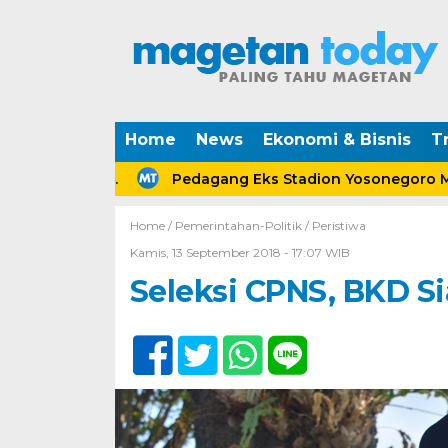
Home
News
Ekonomi & Bisnis
Tr
rceraian.
Pedagang Eks Stadion Yosonegoro Magetan
Home /
Pemerintahan-Politik
/
Peristiwa
Kamis, 13 September 2018 - 17:07 WIB
Seleksi CPNS, BKD Si