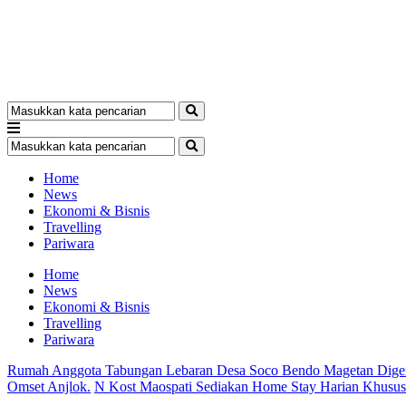
Home
News
Ekonomi & Bisnis
Travelling
Pariwara
Home
News
Ekonomi & Bisnis
Travelling
Pariwara
Rumah Anggota Tabungan Lebaran Desa Soco Bendo Magetan Dige
Omset Anjlok.
N Kost Maospati Sediakan Home Stay Harian Khusu