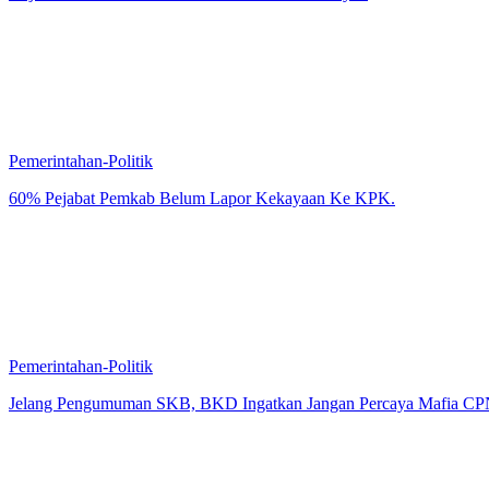
Pemerintahan-Politik
60% Pejabat Pemkab Belum Lapor Kekayaan Ke KPK.
Pemerintahan-Politik
Jelang Pengumuman SKB, BKD Ingatkan Jangan Percaya Mafia CP