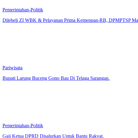
Pemerintahan-Politik
Dilebeli ZI WBK & Pelayanan Prima Kemenpan-RB, DPMPTSP Mage
Pariwisata
Bupati Larung Buceng Gono Bau Di Telaga Sarangan.
Pemerintahan-Politik
Gaji Ketua DPRD Disalurkan Untuk Bantu Rakyat.