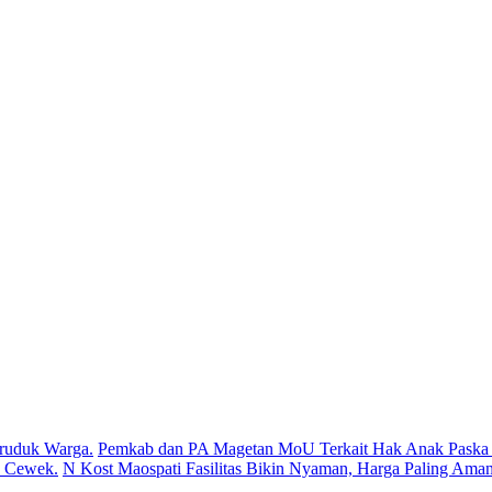
ruduk Warga.
Pemkab dan PA Magetan MoU Terkait Hak Anak Paska P
s Cewek.
N Kost Maospati Fasilitas Bikin Nyaman, Harga Paling Aman