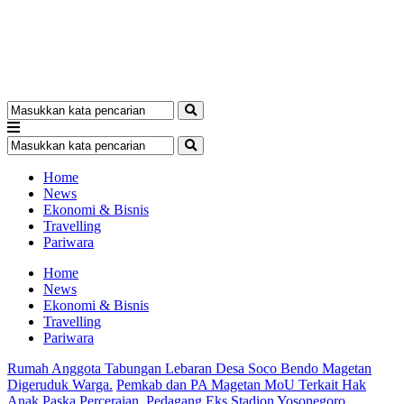
Home
News
Ekonomi & Bisnis
Travelling
Pariwara
Home
News
Ekonomi & Bisnis
Travelling
Pariwara
Rumah Anggota Tabungan Lebaran Desa Soco Bendo Magetan
Digeruduk Warga.
Pemkab dan PA Magetan MoU Terkait Hak
Anak Paska Perceraian.
Pedagang Eks Stadion Yosonegoro