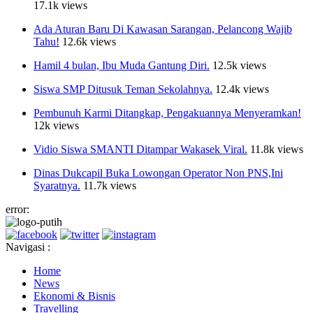
17.1k views
Ada Aturan Baru Di Kawasan Sarangan, Pelancong Wajib
Tahu!
12.6k views
Hamil 4 bulan, Ibu Muda Gantung Diri.
12.5k views
Siswa SMP Ditusuk Teman Sekolahnya.
12.4k views
Pembunuh Karmi Ditangkap, Pengakuannya Menyeramkan!
12k views
Vidio Siswa SMANTI Ditampar Wakasek Viral.
11.8k views
Dinas Dukcapil Buka Lowongan Operator Non PNS,Ini
Syaratnya.
11.7k views
error:
Navigasi :
Home
News
Ekonomi & Bisnis
Travelling