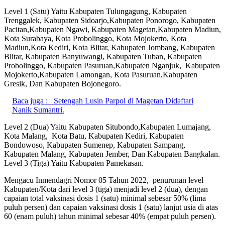
Level 1 (Satu) Yaitu Kabupaten Tulungagung, Kabupaten
Trenggalek, Kabupaten Sidoarjo,Kabupaten Ponorogo, Kabupaten
Pacitan,Kabupaten Ngawi, Kabupaten Magetan,Kabupaten Madiun,
Kota Surabaya, Kota Probolinggo, Kota Mojokerto, Kota
Madiun,Kota Kediri, Kota Blitar, Kabupaten Jombang, Kabupaten
Blitar, Kabupaten Banyuwangi, Kabupaten Tuban, Kabupaten
Probolinggo, Kabupaten Pasuruan,Kabupaten Nganjuk, Kabupaten
Mojokerto,Kabupaten Lamongan, Kota Pasuruan,Kabupaten
Gresik, Dan Kabupaten Bojonegoro.
Baca juga :
Setengah Lusin Parpol di Magetan Didaftari
Nanik Sumantri.
Level 2 (Dua) Yaitu Kabupaten Situbondo,Kabupaten Lumajang,
Kota Malang, Kota Batu, Kabupaten Kediri, Kabupaten
Bondowoso, Kabupaten Sumenep, Kabupaten Sampang,
Kabupaten Malang, Kabupaten Jember, Dan Kabupaten Bangkalan.
Level 3 (Tiga) Yaitu Kabupaten Pamekasan.
Mengacu Inmendagri Nomor 05 Tahun 2022, penurunan level
Kabupaten/Kota dari level 3 (tiga) menjadi level 2 (dua), dengan
capaian total vaksinasi dosis 1 (satu) minimal sebesar 50% (lima
puluh persen) dan capaian vaksinasi dosis 1 (satu) lanjut usia di atas
60 (enam puluh) tahun minimal sebesar 40% (empat puluh persen).