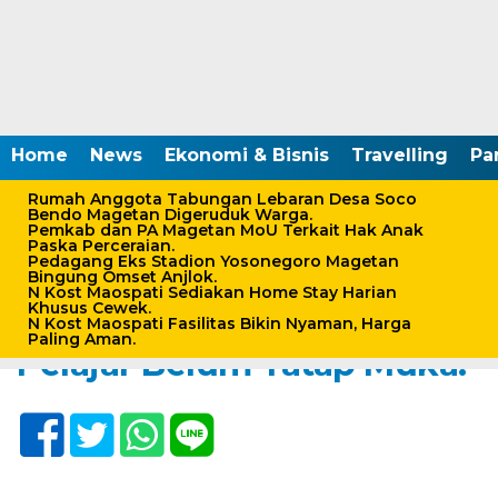
Home
News
Ekonomi & Bisnis
Travelling
Pa
Rumah Anggota Tabungan Lebaran Desa Soco
Bendo Magetan Digeruduk Warga.
Pemkab dan PA Magetan MoU Terkait Hak Anak
Paska Perceraian.
Home /
Kesehatan
/
Pemerintahan-Politik
/
Peristiwa
Pedagang Eks Stadion Yosonegoro Magetan
Bingung Omset Anjlok.
Jumat, 5 Maret 2021 - 17:19 WIB
N Kost Maospati Sediakan Home Stay Harian
Khusus Cewek.
PPKM Diperpanjang,
N Kost Maospati Fasilitas Bikin Nyaman, Harga
Paling Aman.
Pelajar Belum Tatap Muka.