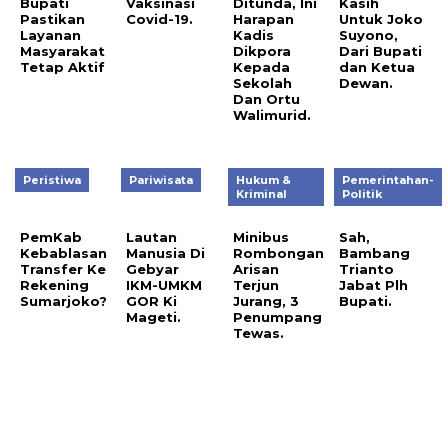
Bupati
Vaksinasi
Ditunda, Ini
Kasih
Pastikan
Covid-19.
Harapan
Untuk Joko
Layanan
Kadis
Suyono,
Masyarakat
Dikpora
Dari Bupati
Tetap Aktif
Kepada
dan Ketua
Sekolah
Dewan.
Dan Ortu
Walimurid.
Peristiwa
Pariwisata
Hukum &
Pemerintahan-
Kriminal
Politik
PemKab
Lautan
Minibus
Sah,
Kebablasan
Manusia Di
Rombongan
Bambang
Transfer Ke
Gebyar
Arisan
Trianto
Rekening
IKM-UMKM
Terjun
Jabat Plh
Sumarjoko?
GOR Ki
Jurang, 3
Bupati.
Mageti.
Penumpang
Tewas.