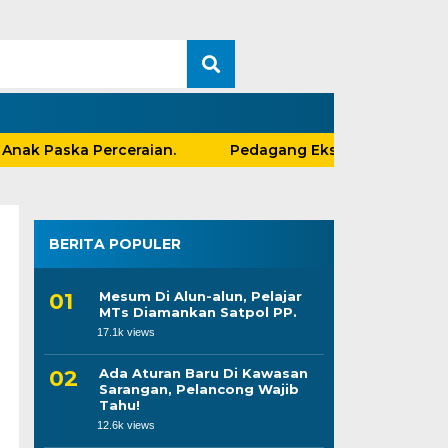
 Paska Perceraian.
Pedagang Eks Stadion Yosonego
BERITA POPULER
Mesum Di Alun-alun, Pelajar
MTs Diamankan Satpol PP.
17.1k views
Ada Aturan Baru Di Kawasan
Sarangan, Pelancong Wajib
Tahu!
12.6k views