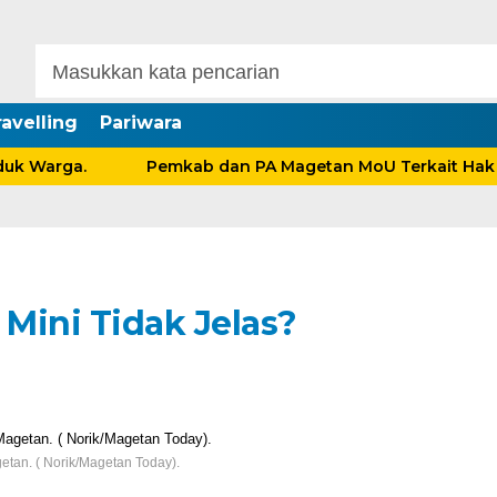
avelling
Pariwara
Warga.
Pemkab dan PA Magetan MoU Terkait Hak Anak
Mini Tidak Jelas?
tan. ( Norik/Magetan Today).