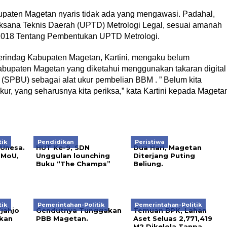
upaten Magetan nyaris tidak ada yang mengawasi. Padahal,
aksana Teknis Daerah (UPTD) Metrologi Legal, sesuai amanah
 2018 Tentang Pembentukan UPTD Metrologi.
perindag Kabupaten Magetan, Kartini, mengaku belum
abupaten Magetan yang diketahui menggunakan takaran digital
(SPBU) sebagai alat ukur pembelian BBM . ” Belum kita
r, yang seharusnya kita periksa,” kata Kartini kepada Mageta
tik
Pendidikan
Peristiwa
Unesa.
HUT Ke-9, SDN
Dua Hari, Magetan
 MoU,
Unggulan lounching
Diterjang Puting
Buku “The Champs”
Beliung.
tik
Pemerintahan-Politik
Pemerintahan-Politik
jahjo
Gendutnya Tunggakan
Temuan BPK, Lahan
kan
PBB Magetan.
Aset Seluas 2,771,419
M2 Dikelola Tanpa