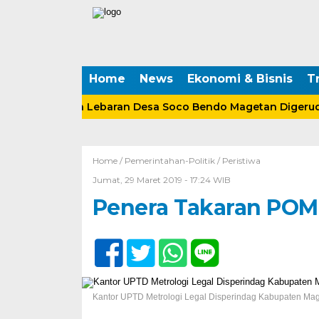
Home
News
Ekonomi & Bisnis
Tr
 Tabungan Lebaran Desa Soco Bendo Magetan Digeruduk 
Home /
Pemerintahan-Politik
/
Peristiwa
Jumat, 29 Maret 2019 - 17:24 WIB
Penera Takaran POM 
Kantor UPTD Metrologi Legal Disperindag Kabupaten Mage