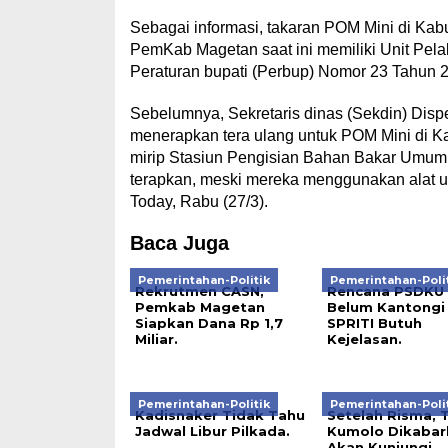
Sebagai informasi, takaran POM Mini di Kab
PemKab Magetan saat ini memiliki Unit Pel
Peraturan bupati (Perbup) Nomor 23 Tahun
Sebelumnya, Sekretaris dinas (Sekdin) Dis
menerapkan tera ulang untuk POM Mini di K
mirip Stasiun Pengisian Bahan Bakar Umum 
terapkan, meski mereka menggunakan alat uku
Today, Rabu (27/3).
Baca Juga
Pemerintahan-Politik
Pemerintahan-Poli
Rekrutmen CASN,
Rencana PSDKU 
Pemkab Magetan
Belum Kantongi
Siapkan Dana Rp 1,7
SPRITI Butuh
Miliar.
Kejelasan.
Pemerintahan-Politik
Pemerintahan-Poli
Kadisnaker Tidak Tahu
Setelah Risma, T
Jadwal Libur Pilkada.
Kumolo Dikabar
Akan Kunjungi