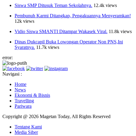
Hamil 4 bulan, Ibu Muda Gantung Diri.
12.5k views
Siswa SMP Ditusuk Teman Sekolahnya.
12.4k views
Pembunuh Karmi Ditangkap, Pengakuannya Menyeramkan!
12k views
Vidio Siswa SMANTI Ditampar Wakasek Viral.
11.8k views
Dinas Dukcapil Buka Lowongan Operator Non PNS,Ini
Syaratnya.
11.7k views
error:
Navigasi :
Home
News
Ekonomi & Bisnis
Travelling
Pariwara
Copyright @ 2026 Magetan Today, All Rights Reserved
Tentang Kami