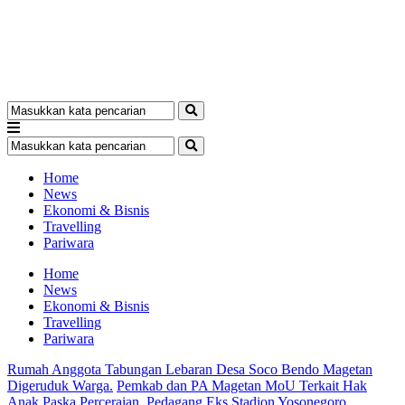
Home
News
Ekonomi & Bisnis
Travelling
Pariwara
Home
News
Ekonomi & Bisnis
Travelling
Pariwara
Rumah Anggota Tabungan Lebaran Desa Soco Bendo Magetan
Digeruduk Warga.
Pemkab dan PA Magetan MoU Terkait Hak
Anak Paska Perceraian.
Pedagang Eks Stadion Yosonegoro