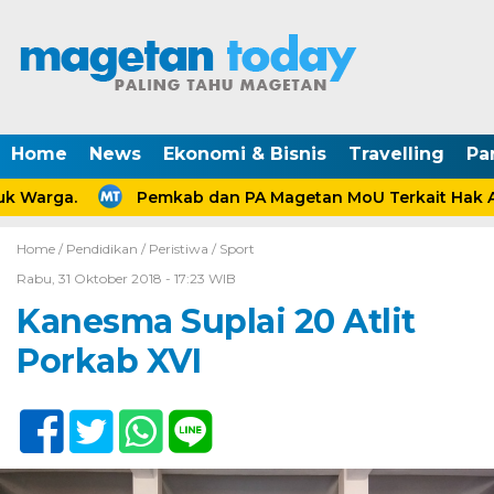
Home
News
Ekonomi & Bisnis
Travelling
Pa
 Warga.
Pemkab dan PA Magetan MoU Terkait Hak Ana
Home /
Pendidikan
/
Peristiwa
/
Sport
Rabu, 31 Oktober 2018 - 17:23 WIB
Kanesma Suplai 20 Atlit
Porkab XVI