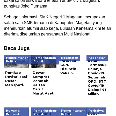
bakat calon siswa baru terasah di SMKN 1 Magetan,”
pungkas Joko Purnama.
Sebagai informasi, SMK Negeri 1 Magetan, merupakan
salah satu SMK ternama di Kabupaten Magetan yang
menelurkan alumni siap kerja. Lulusan Kenesma kini telah
diterima disejumlah perusahaan Multi Nasional.
Baca Juga
Pemerintahan-
Pemerintahan-
Kesehatan
Kesehatan
Ratusan
Belum
Politik
Politik
Guru
Termasuk
Disuntik
Belanja
Pemkab
Dewan
Vaksin.
Covid-19
Revitalisasi
Semprot
Sejumlah
Pasar
PemKab
OPD, BTT
Maospati.
Kaitan
Covid-19
Carut
Disiapi 41
Marut Aset
Miliar.
Hukum &
Pemerintahan-
Pemerintahan-
Peristiwa
Polisi
Tampung
Habis
Kabar
Kriminal
Politik
Politik