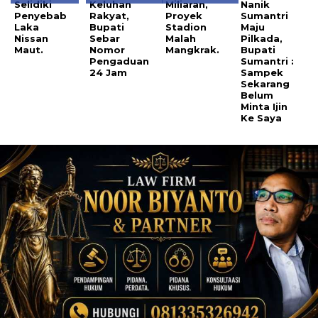
Selidiki
Keluhan
Miliaran,
Nanik
Penyebab
Rakyat,
Proyek
Sumantri
Laka
Bupati
Stadion
Maju
Nissan
Sebar
Malah
Pilkada,
Maut.
Nomor
Mangkrak.
Bupati
Pengaduan
Sumantri :
24 Jam
Sampek
Sekarang
Belum
Minta Ijin
Ke Saya