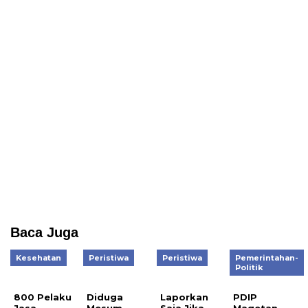
Baca Juga
Kesehatan
Peristiwa
Peristiwa
Pemerintahan-
Politik
800 Pelaku
Diduga
Laporkan
PDIP
Jasa
Mesum
Saja Jika
Magetan