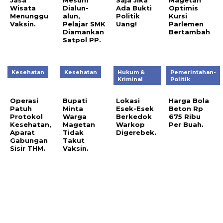
Wisata
Dialun-
Ada Bukti
Optimis
Menunggu
alun,
Politik
Kursi
Vaksin.
Pelajar SMK
Uang!
Parlemen
Diamankan
Bertambah
Satpol PP.
Kesehatan
Kesehatan
Hukum &
Pemerintahan-
Kriminal
Politik
Operasi
Bupati
Lokasi
Harga Bola
Patuh
Minta
Esek-Esek
Beton Rp
Protokol
Warga
Berkedok
675 Ribu
Kesehatan,
Magetan
Warkop
Per Buah.
Aparat
Tidak
Digerebek.
Gabungan
Takut
Sisir THM.
Vaksin.