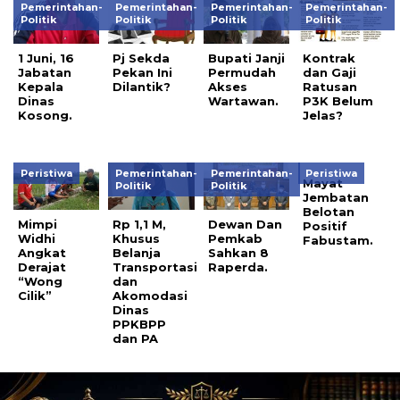
Pemerintahan-
Pemerintahan-
Pemerintahan-
Pemerintahan-
Politik
Politik
Politik
Politik
1 Juni, 16
Pj Sekda
Bupati Janji
Kontrak
Jabatan
Pekan Ini
Permudah
dan Gaji
Kepala
Dilantik?
Akses
Ratusan
Dinas
Wartawan.
P3K Belum
Kosong.
Jelas?
Peristiwa
Pemerintahan-
Pemerintahan-
Peristiwa
Mayat
Politik
Politik
Jembatan
Belotan
Mimpi
Rp 1,1 M,
Dewan Dan
Positif
Widhi
Khusus
Pemkab
Fabustam.
Angkat
Belanja
Sahkan 8
Derajat
Transportasi
Raperda.
“Wong
dan
Cilik”
Akomodasi
Dinas
PPKBPP
dan PA