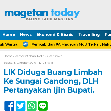
Home
News
Ekonomi & Bisnis
Travelling
Pa
k Warga.
Pemkab dan PA Magetan MoU Terkait Hak An
Home /
Pemerintahan-Politik
/
Peristiwa
Selasa, 8 Oktober 2019 - 17:08 WIB
LIK Diduga Buang Limbah
Ke Sungai Gandong, DLH
Pertanyakan Ijin Bupati.