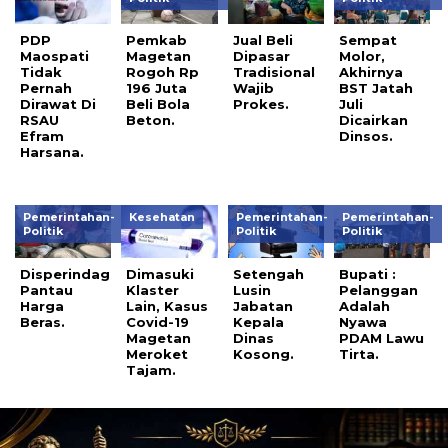
PDP
Pemkab
Jual Beli
Sempat
Maospati
Magetan
Dipasar
Molor,
Tidak
Rogoh Rp
Tradisional
Akhirnya
Pernah
196 Juta
Wajib
BST Jatah
Dirawat Di
Beli Bola
Prokes.
Juli
RSAU
Beton.
Dicairkan
Efram
Dinsos.
Harsana.
Pemerintahan-
Kesehatan
Pemerintahan-
Pemerintahan-
Politik
Politik
Politik
Disperindag
Dimasuki
Setengah
Bupati :
Pantau
Klaster
Lusin
Pelanggan
Harga
Lain, Kasus
Jabatan
Adalah
Beras.
Covid-19
Kepala
Nyawa
Magetan
Dinas
PDAM Lawu
Meroket
Kosong.
Tirta.
Tajam.