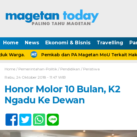
Home
News
Ekonomi & Bisnis
Travelling
Pa
uk Warga.
Pemkab dan PA Magetan MoU Terkait Hak A
Home /
Pemerintahan-Politik
/
Pendidikan
/
Peristiwa
Rabu, 24 Oktober 2018 - 11:47 WIB
Honor Molor 10 Bulan, K2
Ngadu Ke Dewan