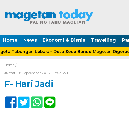
Home
News
Ekonomi & Bisnis
Travelling
Pa
ta Tabungan Lebaran Desa Soco Bendo Magetan Digerudu
Home /
Jumat, 28 September 2018 - 17:03 WIB
F- Hari Jadi