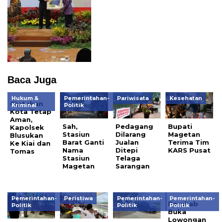
Baca Juga
Hukum &
Pemerintahan-
Pariwisata
Kesehatan
Ciptakan
Kriminal
Politik
Kota Tetap
Aman,
Sah,
Pedagang
Bupati
Kapolsek
Stasiun
Dilarang
Magetan
Blusukan
Barat Ganti
Jualan
Terima Tim
Ke Kiai dan
Nama
Ditepi
KARS Pusat
Tomas
Stasiun
Telaga
Magetan
Sarangan
Pemerintahan-
Peristiwa
Pemerintahan-
Pemerintahan-
Pemkab
Politik
Politik
Politik
Buka
Lowongan