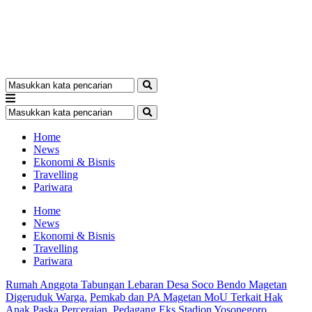
Home
News
Ekonomi & Bisnis
Travelling
Pariwara
Home
News
Ekonomi & Bisnis
Travelling
Pariwara
Rumah Anggota Tabungan Lebaran Desa Soco Bendo Magetan
Digeruduk Warga.
Pemkab dan PA Magetan MoU Terkait Hak
Anak Paska Perceraian.
Pedagang Eks Stadion Yosonegoro