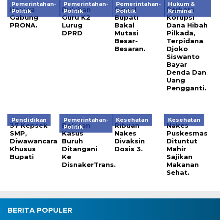
Pemerintahan-
Pemerintahan-
Pemerintahan-
Hukum &
Hanura
Puluhan
Signal
Perkara
Politik
Politik
Politik
Kriminal
Gabung
Guru K2
Bupati
Korupsi
PRONA.
Lurug
Bakal
Dana Hibah
DPRD
Mutasi
Pilkada,
Besar-
Terpidana
Besaran.
Djoko
Siswanto
Bayar
Denda Dan
Uang
Pengganti.
Pendidikan
Pemerintahan-
Kesehatan
Kesehatan
37 Kepsek
Belasan
Ribuan
Nakes
Politik
SMP,
Kasus
Nakes
Puskesmas
Diwawancara
Buruh
Divaksin
Dituntut
Khusus
Ditangani
Dosis 3.
Mahir
Bupati
Ke
Sajikan
DisnakerTrans.
Makanan
Sehat.
BERITA POPULER