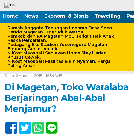
Home
News
Ekonomi & Bisnis
Travelling
Pa
Rumah Anggota Tabungan Lebaran Desa Soco
Bendo Magetan Digeruduk Warga.
Pemkab dan PA Magetan MoU Terkait Hak Anak
Paska Perceraian.
Pedagang Eks Stadion Yosonegoro Magetan
Bingung Omset Anjlok.
N Kost Maospati Sediakan Home Stay Harian
Khusus Cewek.
N Kost Maospati Fasilitas Bikin Nyaman, Harga
Paling Aman.
Home /
Pemerintahan-Politik
/
Peristiwa
Senin, 6 Agustus 2018 - 16:54 WIB
Di Magetan, Toko Waralaba
Berjaringan Abal-Abal
Menjamur?