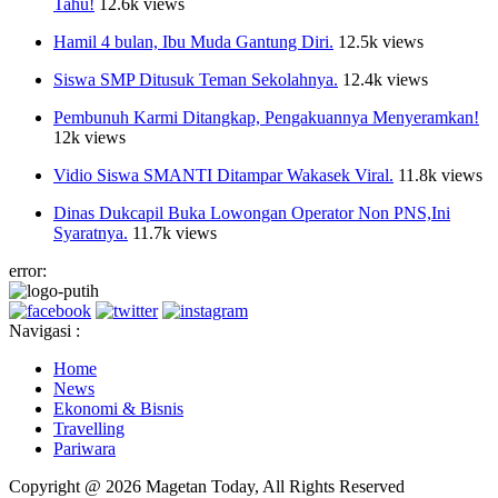
Tahu!
12.6k views
Hamil 4 bulan, Ibu Muda Gantung Diri.
12.5k views
Siswa SMP Ditusuk Teman Sekolahnya.
12.4k views
Pembunuh Karmi Ditangkap, Pengakuannya Menyeramkan!
12k views
Vidio Siswa SMANTI Ditampar Wakasek Viral.
11.8k views
Dinas Dukcapil Buka Lowongan Operator Non PNS,Ini
Syaratnya.
11.7k views
error:
Navigasi :
Home
News
Ekonomi & Bisnis
Travelling
Pariwara
Copyright @ 2026 Magetan Today, All Rights Reserved