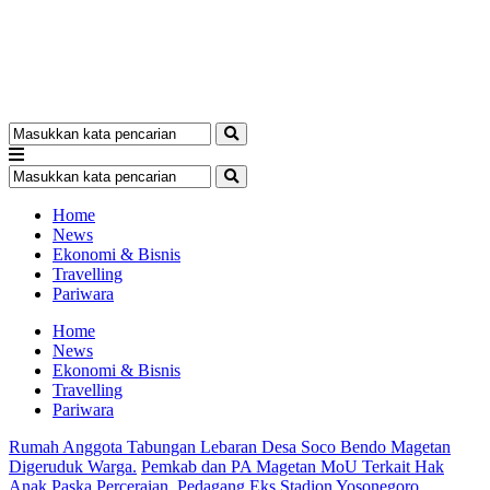
Home
News
Ekonomi & Bisnis
Travelling
Pariwara
Home
News
Ekonomi & Bisnis
Travelling
Pariwara
Rumah Anggota Tabungan Lebaran Desa Soco Bendo Magetan
Digeruduk Warga.
Pemkab dan PA Magetan MoU Terkait Hak
Anak Paska Perceraian.
Pedagang Eks Stadion Yosonegoro