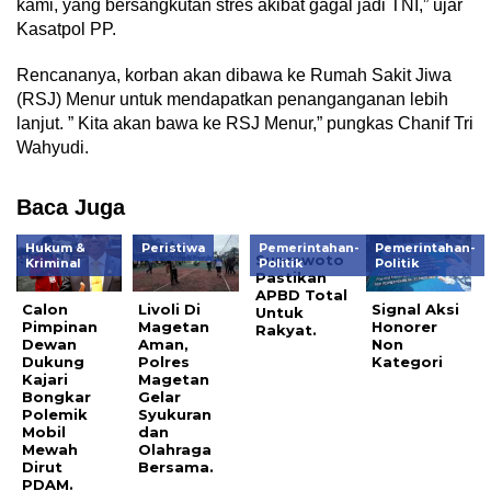
kami, yang bersangkutan stres akibat gagal jadi TNI,” ujar
Kasatpol PP.
Rencananya, korban akan dibawa ke Rumah Sakit Jiwa
(RSJ) Menur untuk mendapatkan penanganganan lebih
lanjut. ” Kita akan bawa ke RSJ Menur,” pungkas Chanif Tri
Wahyudi.
Baca Juga
Hukum &
Peristiwa
Pemerintahan-
Pemerintahan-
Suprawoto
Kriminal
Politik
Politik
Pastikan
APBD Total
Calon
Livoli Di
Signal Aksi
Untuk
Pimpinan
Magetan
Honorer
Rakyat.
Dewan
Aman,
Non
Dukung
Polres
Kategori
Kajari
Magetan
Bongkar
Gelar
Polemik
Syukuran
Mobil
dan
Mewah
Olahraga
Dirut
Bersama.
PDAM.