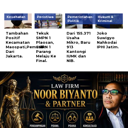
Kesehatan
Peristiwa
Pemerintahan-
Hukum &
Politik
Kriminal
Tambahan
Tekuk
Dari 155.371
Joko
Positif
SMPN 1
Usaha
Suwigyo
Kecamatan
Plaosan,
Mikro, Baru
Nahkodai
Maospati,Pemudik
SMPN 1
913
IPHI Jatim.
Dari
Parang
Kantongi
Jakarta.
Melaju Ke
IUMK dan
Final.
NIB.