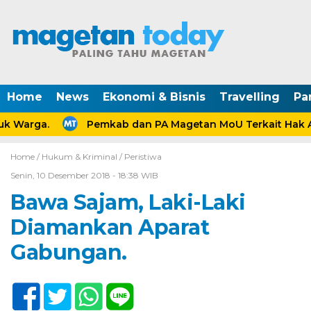
Home
News
Ekonomi & Bisnis
Travelling
Pa
 Warga.
Pemkab dan PA Magetan MoU Terkait Hak Ana
Home /
Hukum & Kriminal
/
Peristiwa
Senin, 10 Desember 2018 - 18:38 WIB
Bawa Sajam, Laki-Laki
Diamankan Aparat
Gabungan.