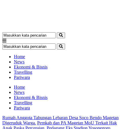
Home
News
Ekonomi & Bisnis
Travelling
Pariwara
Home
News
Ekonomi & Bisnis
Travelling
Pariwara
Rumah Anggota Tabungan Lebaran Desa Soco Bendo Magetan
Digeruduk Warga.
Pemkab dan PA Magetan MoU Terkait Hak
Anak Paska Perceraian.
Pedagang Eks Stadion Yosonegoro