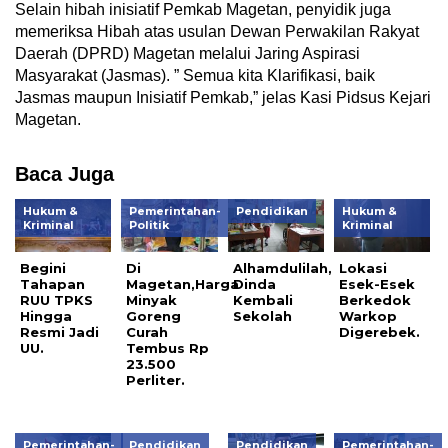
Selain hibah inisiatif Pemkab Magetan, penyidik juga
memeriksa Hibah atas usulan Dewan Perwakilan Rakyat
Daerah (DPRD) Magetan melalui Jaring Aspirasi
Masyarakat (Jasmas). ” Semua kita Klarifikasi, baik
Jasmas maupun Inisiatif Pemkab,” jelas Kasi Pidsus Kejari
Magetan.
Baca Juga
Hukum &
Pemerintahan-
Pendidikan
Hukum &
Kriminal
Politik
Kriminal
Begini
Di
Alhamdulilah,
Lokasi
Tahapan
Magetan,Harga
Dinda
Esek-Esek
RUU TPKS
Minyak
Kembali
Berkedok
Hingga
Goreng
Sekolah
Warkop
Resmi Jadi
Curah
Digerebek.
UU.
Tembus Rp
23.500
Perliter.
Pemerintahan-
Pendidikan
Pendidikan
Pemerintahan-