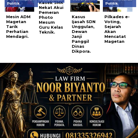
Kasek SMK
Politik
Politik
Nekat Akui
Pemeran
Mesin ADM
Kasus
Pilkades e-
Photo
Magetan
Ijasah SDN
Voting,
Mesum
Tarik
Unggulan,
Sejarah
Guru Kelas
Perhatian
Dewan
Akan
Teknik.
Mendagri.
Janji
Mencatat
Panggil
Magetan
Dinas
Dikpora.