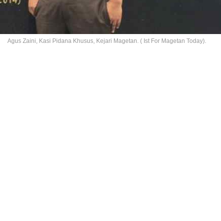
Agus Zaini, Kasi Pidana Khusus, Kejari Magetan. ( Ist For Magetan Today).