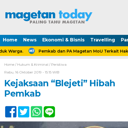
Home
News
Ekonomi & Bisnis
Travelling
Pa
k Warga.
Pemkab dan PA Magetan MoU Terkait Hak A
Home /
Hukum & Kriminal
/
Peristiwa
Rabu, 16 Oktober 2019 - 15:15 WIB
Kejaksaan “Blejeti” Hibah
Pemkab