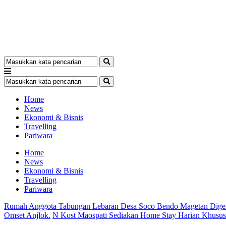
Home
News
Ekonomi & Bisnis
Travelling
Pariwara
Home
News
Ekonomi & Bisnis
Travelling
Pariwara
Rumah Anggota Tabungan Lebaran Desa Soco Bendo Magetan Dige
Omset Anjlok.
N Kost Maospati Sediakan Home Stay Harian Khusu