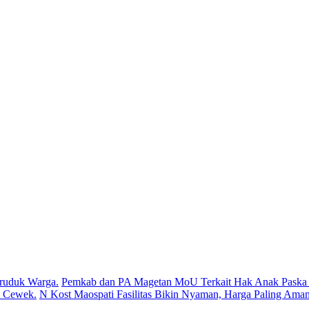
ruduk Warga.
Pemkab dan PA Magetan MoU Terkait Hak Anak Paska P
s Cewek.
N Kost Maospati Fasilitas Bikin Nyaman, Harga Paling Aman