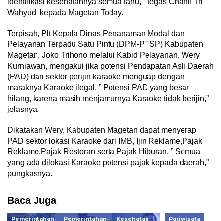
identifikasi kesehatannya semua tahu, ” tegas Chanif Tri
Wahyudi kepada Magetan Today.
Terpisah, Plt Kepala Dinas Penanaman Modal dan
Pelayanan Terpadu Satu Pintu (DPM-PTSP) Kabupaten
Magetan, Joko Trihono melalui Kabid Pelayanan, Wery
Kurniawan, mengakui jika potensi Pendapatan Asli Daerah
(PAD) dari sektor perijin karaoke menguap dengan
maraknya Karaoke ilegal. ” Potensi PAD yang besar
hilang, karena masih menjamurnya Karaoke tidak berijin,”
jelasnya.
Dikatakan Wery, Kabupaten Magetan dapat menyerap
PAD sektor lokasi Karaoke dari IMB, Ijin Reklame,Pajak
Reklame,Pajak Restoran serta Pajak Hiburan. ” Semua
yang ada dilokasi Karaoke potensi pajak kepada daerah,”
pungkasnya.
Baca Juga
Pemerintahan-
Pemerintahan-
Kesehatan
Pariwisata