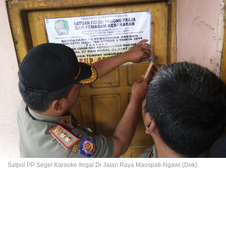
Satpol PP Segel Karaoke Ilegal Di Jalan Raya Maospati-Ngawi.(Dok)