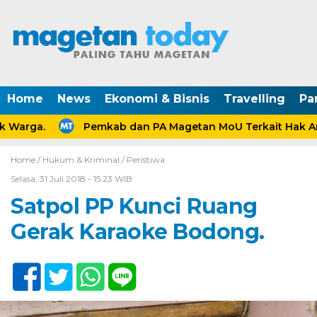
Home
News
Ekonomi & Bisnis
Travelling
Pa
Warga.
Pemkab dan PA Magetan MoU Terkait Hak Ana
Home /
Hukum & Kriminal
/
Peristiwa
Selasa, 31 Juli 2018 - 15:23 WIB
Satpol PP Kunci Ruang
Gerak Karaoke Bodong.