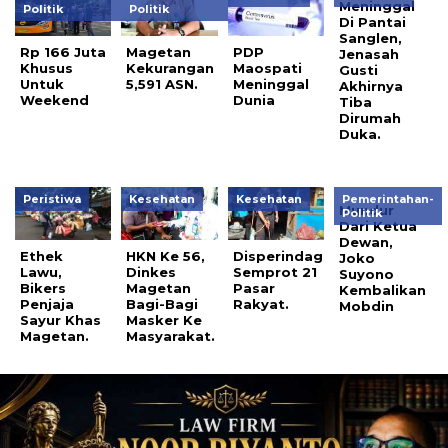
Meninggal
Politik
Politik
Di Pantai
Sanglen,
Rp 166 Juta
Magetan
PDP
Jenasah
Khusus
Kekurangan
Maospati
Gusti
Untuk
5,591 ASN.
Meninggal
Akhirnya
Weekend
Dunia
Tiba
Dirumah
Duka.
Peristiwa
Kesehatan
Kesehatan
Pemerintahan-
Mundur
Politik
Dari Ketua
Dewan,
Ethek
HKN Ke 56,
Disperindag
Joko
Lawu,
Dinkes
Semprot 21
Suyono
Bikers
Magetan
Pasar
Kembalikan
Penjaja
Bagi-Bagi
Rakyat.
Mobdin
Sayur Khas
Masker Ke
Magetan.
Masyarakat.