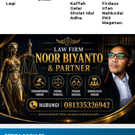
Lagi
Kaffah
Firdaus
Gelar
Irfan
Sholat Idul
Nahkodai
Adha.
PKS
Magetan.