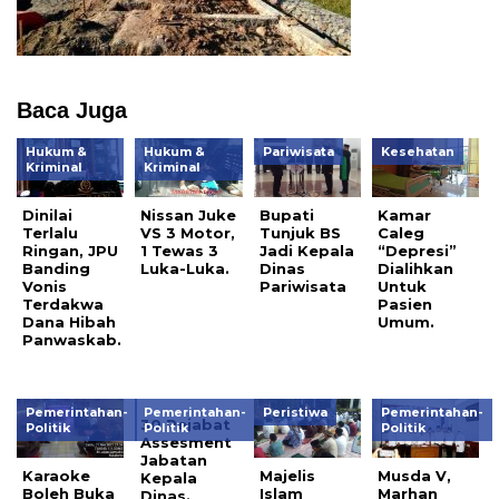
Baca Juga
Hukum &
Hukum &
Pariwisata
Kesehatan
Kriminal
Kriminal
Dinilai
Nissan Juke
Bupati
Kamar
Terlalu
VS 3 Motor,
Tunjuk BS
Caleg
Ringan, JPU
1 Tewas 3
Jadi Kepala
“Depresi”
Banding
Luka-Luka.
Dinas
Dialihkan
Vonis
Pariwisata
Untuk
Terdakwa
Pasien
Dana Hibah
Umum.
Panwaskab.
Pemerintahan-
Pemerintahan-
Peristiwa
Pemerintahan-
30 Pejabat
Politik
Politik
Politik
Assesment
Jabatan
Karaoke
Majelis
Musda V,
Kepala
Boleh Buka
Islam
Marhan
Dinas.