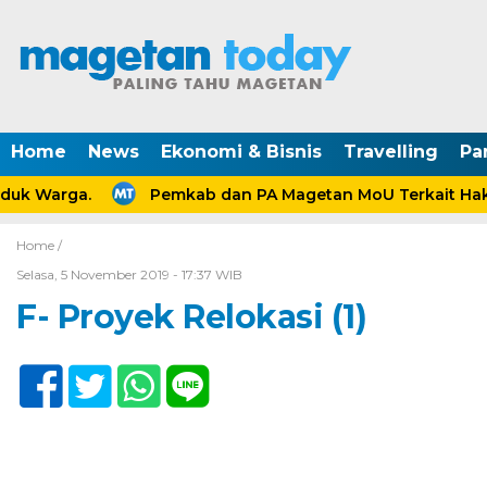
Home
News
Ekonomi & Bisnis
Travelling
Pa
uk Warga.
Pemkab dan PA Magetan MoU Terkait Hak 
Home /
Selasa, 5 November 2019 - 17:37 WIB
F- Proyek Relokasi (1)