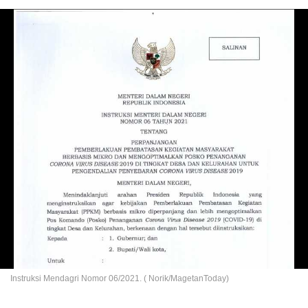
Instruksi Mendagri Nomor 06/2021. ( Norik/MagetanToday)