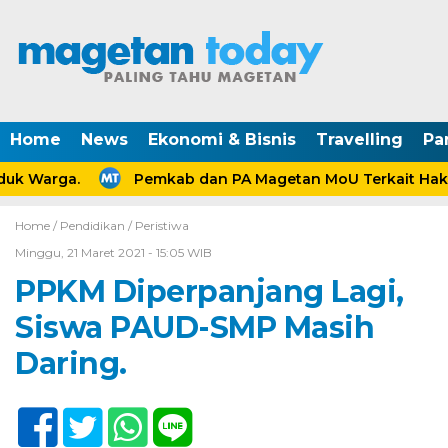
Home
News
Ekonomi & Bisnis
Travelling
Pa
uk Warga.
Pemkab dan PA Magetan MoU Terkait Hak A
Home /
Pendidikan
/
Peristiwa
Minggu, 21 Maret 2021 - 15:05 WIB
PPKM Diperpanjang Lagi,
Siswa PAUD-SMP Masih
Daring.