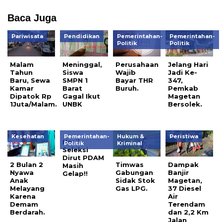
Baca Juga
Pariwisata
Pendidikan
Pemerintahan-
Pemerintahan-
Politik
Politik
Malam
Meninggal,
Perusahaan
Jelang Hari
Tahun
Siswa
Wajib
Jadi Ke-
Baru, Sewa
SMPN 1
Bayar THR
347,
Kamar
Barat
Buruh.
Pemkab
Dipatok Rp
Gagal Ikut
Magetan
1Juta/Malam.
UNBK
Bersolek.
Kesehatan
Pemerintahan-
Hukum &
Peristiwa
Hasil
Politik
Kriminal
Seleksi
Dirut PDAM
2 Bulan 2
Timwas
Dampak
Masih
Nyawa
Gabungan
Banjir
Gelap!!
Anak
Sidak Stok
Magetan,
Melayang
Gas LPG.
37 Diesel
Karena
Air
Demam
Terendam
Berdarah.
dan 2,2 Km
Jalan