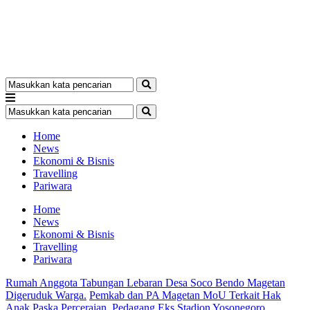
Home
News
Ekonomi & Bisnis
Travelling
Pariwara
Home
News
Ekonomi & Bisnis
Travelling
Pariwara
Rumah Anggota Tabungan Lebaran Desa Soco Bendo Magetan
Digeruduk Warga.
Pemkab dan PA Magetan MoU Terkait Hak
Anak Paska Perceraian.
Pedagang Eks Stadion Yosonegoro