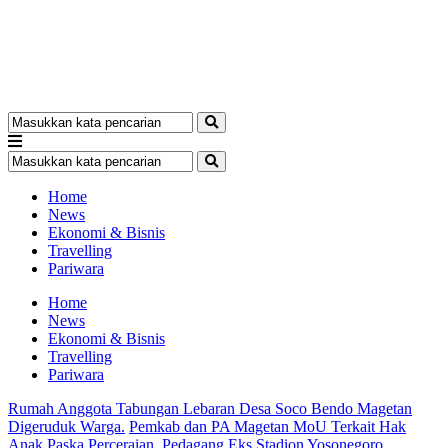
Home
News
Ekonomi & Bisnis
Travelling
Pariwara
Home
News
Ekonomi & Bisnis
Travelling
Pariwara
Rumah Anggota Tabungan Lebaran Desa Soco Bendo Magetan
Digeruduk Warga.
Pemkab dan PA Magetan MoU Terkait Hak
Anak Paska Perceraian.
Pedagang Eks Stadion Yosonegoro