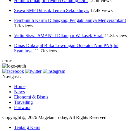
Hamil 4 bulan, Ibu Muda Gantung Diri.
12.5k views
Siswa SMP Ditusuk Teman Sekolahnya.
12.4k views
Pembunuh Karmi Ditangkap, Pengakuannya Menyeramkan!
12k views
Vidio Siswa SMANTI Ditampar Wakasek Viral.
11.8k views
Dinas Dukcapil Buka Lowongan Operator Non PNS,Ini
Syaratnya.
11.7k views
error:
Navigasi :
Home
News
Ekonomi & Bisnis
Travelling
Pariwara
Copyright @ 2026 Magetan Today, All Rights Reserved
Tentang Kami