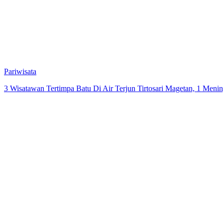
Dikira Toko Berjaringan, Sidak OPD Gabungan “Kecelek”
Pariwisata
3 Wisatawan Tertimpa Batu Di Air Terjun Tirtosari Magetan, 1 Meni