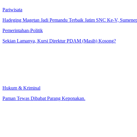
Pariwisata
Hadeging Magetan Jadi Pemandu Terbaik Jatim SNC Ke-V, Sumenep
Pemerintahan-Politik
Sekian Lamanya, Kursi Direktur PDAM (Masih) Kosong?
Hukum & Kriminal
Paman Tewas Dibabat Parang Keponakan.