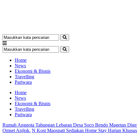
Home
News
Ekonomi & Bisnis
Travelling
Pariwara
Home
News
Ekonomi & Bisnis
Travelling
Pariwara
Rumah Anggota Tabungan Lebaran Desa Soco Bendo Magetan Dige
Omset Anjlok.
N Kost Maospati Sediakan Home Stay Harian Khusu