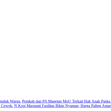
ruduk Warga.
Pemkab dan PA Magetan MoU Terkait Hak Anak Paska P
s Cewek.
N Kost Maospati Fasilitas Bikin Nyaman, Harga Paling Aman