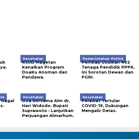
Kesehatan
Pemerintahan-Politik
suk
RSUD Magetan
Pemkab Usulkan 402
ya.
Kenalkan Program
Tenaga Pendidik PPPK,
DoaKu Anoman dan
Ini Sorotan Dewan dan
Pandawa.
PGRI.
tik
Kesehatan
Kesehatan
 Gagal
Doa Bersama Alm dr,
Perawat Tertular
s.
Hari Widodo. Bupati
COVID-19, Dukungan
Suprawoto : Lanjutkan
Mengalir Deras.
Perjuangan Almarhum.