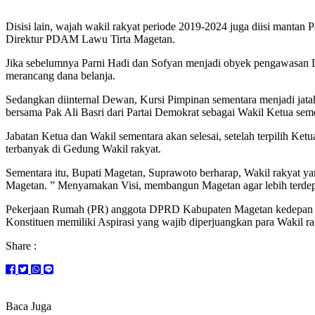
Disisi lain, wajah wakil rakyat periode 2019-2024 juga diisi manta
Direktur PDAM Lawu Tirta Magetan.
Jika sebelumnya Parni Hadi dan Sofyan menjadi obyek pengawasan 
merancang dana belanja.
Sedangkan diinternal Dewan, Kursi Pimpinan sementara menjadi jata
bersama Pak Ali Basri dari Partai Demokrat sebagai Wakil Ketua seme
Jabatan Ketua dan Wakil sementara akan selesai, setelah terpilih Ket
terbanyak di Gedung Wakil rakyat.
Sementara itu, Bupati Magetan, Suprawoto berharap, Wakil rakyat y
Magetan. ” Menyamakan Visi, membangun Magetan agar lebih terdep
Pekerjaan Rumah (PR) anggota DPRD Kabupaten Magetan kedepan akan
Konstituen memiliki Aspirasi yang wajib diperjuangkan para Wakil r
Share :
Baca Juga