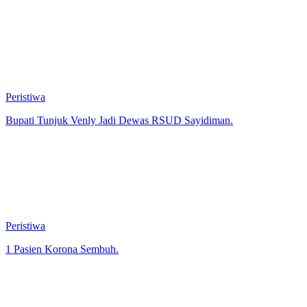
Peristiwa
Bupati Tunjuk Venly Jadi Dewas RSUD Sayidiman.
Peristiwa
1 Pasien Korona Sembuh.