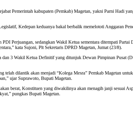
n Pejabat Pemerintah kabupaten (Pemkab) Magetan, yakni Parni Hadi y
Legislatif, Kedepan keduanya bakal berbalik memelototi Anggaran Pe
h PDI Perjuangan, sedangkan Wakil Ketua sementara ditempati Partai
ntara,” kata Sujoni, Plt Sekretaris DPRD Magetan, Jumat (23/8).
ua dan 3 Wakil Ketua Definitif yang ditunjuk Dewan Pimpinan Pusat (DP
ang telah dilantik akan menjadi “Kolega Mesra” Pemkab Magetan untu
an,” ujar Suprawoto, Bupati Magetan.
 berat, Konstituen yang diwakilinya akan menagih janji sesuai Asp
akyat,” pungkas Bupati Magetan.