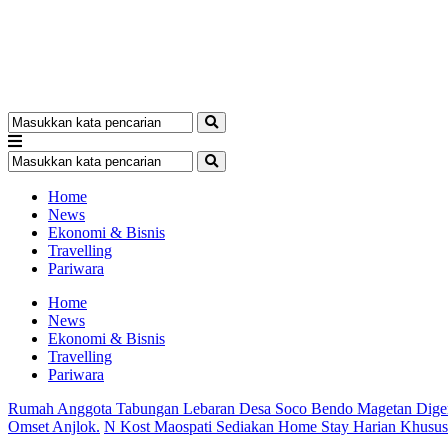
Home
News
Ekonomi & Bisnis
Travelling
Pariwara
Home
News
Ekonomi & Bisnis
Travelling
Pariwara
Rumah Anggota Tabungan Lebaran Desa Soco Bendo Magetan Dige
Omset Anjlok.
N Kost Maospati Sediakan Home Stay Harian Khusu