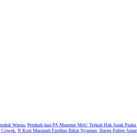
ruduk Warga.
Pemkab dan PA Magetan MoU Terkait Hak Anak Paska P
s Cewek.
N Kost Maospati Fasilitas Bikin Nyaman, Harga Paling Aman