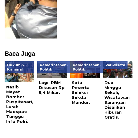
Baca Juga
Hukum &
Pemerintahan-
Pemerintahan-
Pariwisata
Kriminal
Politik
Politik
Lagi, PBM
Satu
Dua
Nasib
Dikucuri Rp
Peserta
Minggu
Mayat
5,4 Miliar.
Seleksi
Sekali,
Bomber
Sekda
Wisatawan
Puspitasari,
Mundur.
Sarangan
Lurah
Disajikan
Maospati
Hiburan
Tunggu
Gratis.
Info Polri.