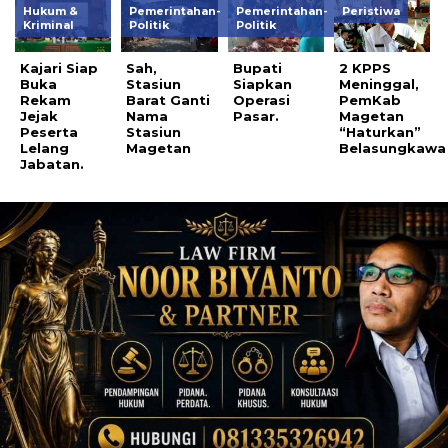
Hukum &
Pemerintahan-
Pemerintahan-
Peristiwa
Kriminal
Politik
Politik
Kajari Siap
Sah,
Bupati
2 KPPS
Buka
Stasiun
Siapkan
Meninggal,
Rekam
Barat Ganti
Operasi
PemKab
Jejak
Nama
Pasar.
Magetan
Peserta
Stasiun
“Haturkan”
Lelang
Magetan
Belasungkawa
Jabatan.