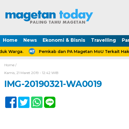
Home
News
Ekonomi & Bisnis
Travelling
Pa
uk Warga.
Pemkab dan PA Magetan MoU Terkait Hak A
Home /
Kamis, 21 Maret 2019 - 12:42 WIB
IMG-20190321-WA0019