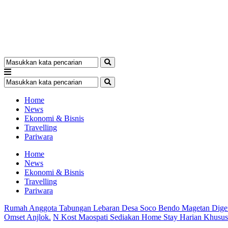
Home
News
Ekonomi & Bisnis
Travelling
Pariwara
Home
News
Ekonomi & Bisnis
Travelling
Pariwara
Rumah Anggota Tabungan Lebaran Desa Soco Bendo Magetan Dige
Omset Anjlok.
N Kost Maospati Sediakan Home Stay Harian Khusu