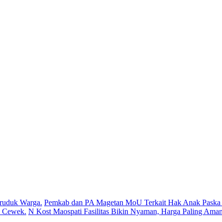
ruduk Warga.
Pemkab dan PA Magetan MoU Terkait Hak Anak Paska P
s Cewek.
N Kost Maospati Fasilitas Bikin Nyaman, Harga Paling Aman