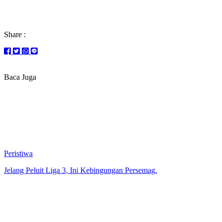
Share :
Baca Juga
Peristiwa
Jelang Peluit Liga 3, Ini Kebingungan Persemag.