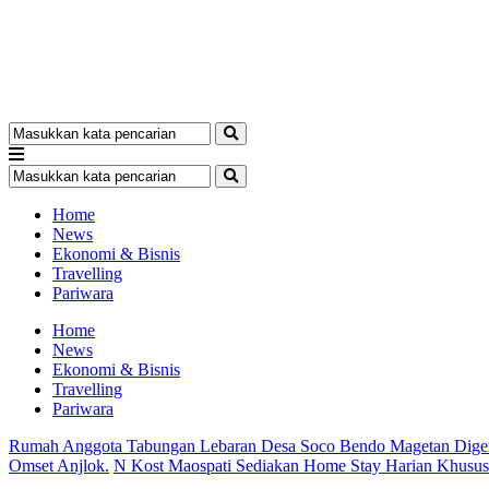
Home
News
Ekonomi & Bisnis
Travelling
Pariwara
Home
News
Ekonomi & Bisnis
Travelling
Pariwara
Rumah Anggota Tabungan Lebaran Desa Soco Bendo Magetan Dige
Omset Anjlok.
N Kost Maospati Sediakan Home Stay Harian Khusu