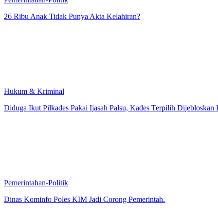
26 Ribu Anak Tidak Punya Akta Kelahiran?
Hukum & Kriminal
Diduga Ikut Pilkades Pakai Ijasah Palsu, Kades Terpilih Dijebloskan 
Pemerintahan-Politik
Dinas Kominfo Poles KIM Jadi Corong Pemerintah.