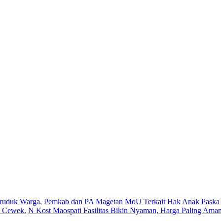
ruduk Warga.
Pemkab dan PA Magetan MoU Terkait Hak Anak Paska P
s Cewek.
N Kost Maospati Fasilitas Bikin Nyaman, Harga Paling Aman