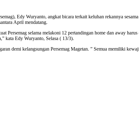
semag), Edy Wuryanto, angkat bicara terkait keluhan rekannya sesam
antara April mendatang.
uat Persemag selama melakoni 12 pertandingan home dan away harus dis
” kata Edy Wuryanto, Selasa ( 13/3).
garan demi kelangsungan Persemag Magetan. ” Semua memiliki kewaj