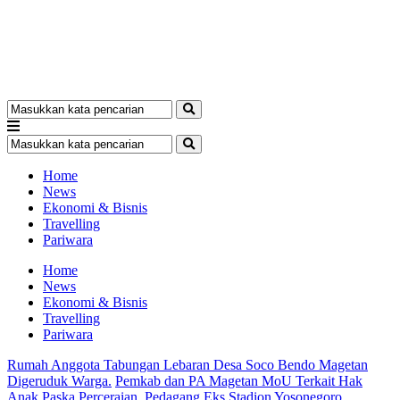
Home
News
Ekonomi & Bisnis
Travelling
Pariwara
Home
News
Ekonomi & Bisnis
Travelling
Pariwara
Rumah Anggota Tabungan Lebaran Desa Soco Bendo Magetan
Digeruduk Warga.
Pemkab dan PA Magetan MoU Terkait Hak
Anak Paska Perceraian.
Pedagang Eks Stadion Yosonegoro