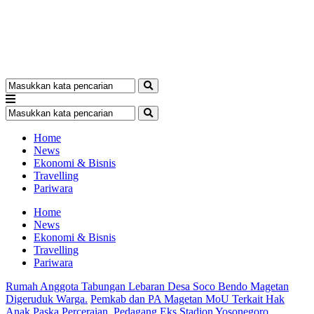
Home
News
Ekonomi & Bisnis
Travelling
Pariwara
Home
News
Ekonomi & Bisnis
Travelling
Pariwara
Rumah Anggota Tabungan Lebaran Desa Soco Bendo Magetan
Digeruduk Warga.
Pemkab dan PA Magetan MoU Terkait Hak
Anak Paska Perceraian.
Pedagang Eks Stadion Yosonegoro