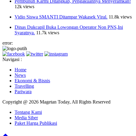
Pembunuh Karmi Ditangkap, Pengakuannya Menyeramkan!
12k views
Vidio Siswa SMANTI Ditampar Wakasek Viral.
11.8k views
Dinas Dukcapil Buka Lowongan Operator Non PNS,Ini
Syaratnya.
11.7k views
error:
Navigasi :
Home
News
Ekonomi & Bisnis
Travelling
Pariwara
Copyright @ 2026 Magetan Today, All Rights Reserved
Tentang Kami
Media Siber
Paket Harga Publikasi