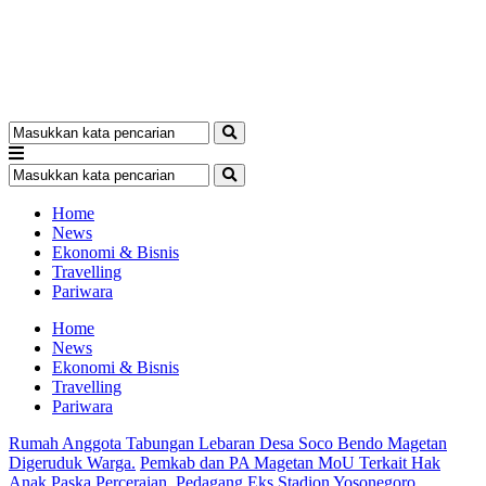
Home
News
Ekonomi & Bisnis
Travelling
Pariwara
Home
News
Ekonomi & Bisnis
Travelling
Pariwara
Rumah Anggota Tabungan Lebaran Desa Soco Bendo Magetan
Digeruduk Warga.
Pemkab dan PA Magetan MoU Terkait Hak
Anak Paska Perceraian.
Pedagang Eks Stadion Yosonegoro