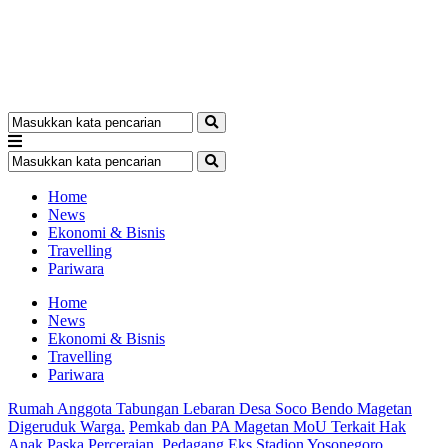
Home
News
Ekonomi & Bisnis
Travelling
Pariwara
Home
News
Ekonomi & Bisnis
Travelling
Pariwara
Rumah Anggota Tabungan Lebaran Desa Soco Bendo Magetan
Digeruduk Warga.
Pemkab dan PA Magetan MoU Terkait Hak
Anak Paska Perceraian.
Pedagang Eks Stadion Yosonegoro