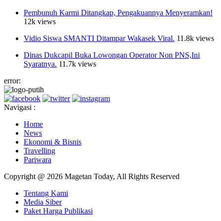
Pembunuh Karmi Ditangkap, Pengakuannya Menyeramkan!
12k views
Vidio Siswa SMANTI Ditampar Wakasek Viral.
11.8k views
Dinas Dukcapil Buka Lowongan Operator Non PNS,Ini
Syaratnya.
11.7k views
error:
Navigasi :
Home
News
Ekonomi & Bisnis
Travelling
Pariwara
Copyright @ 2026 Magetan Today, All Rights Reserved
Tentang Kami
Media Siber
Paket Harga Publikasi