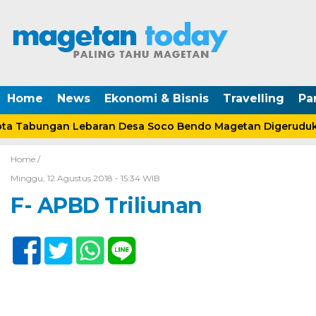
Home
News
Ekonomi & Bisnis
Travelling
Pa
 Tabungan Lebaran Desa Soco Bendo Magetan Digeruduk 
Home /
Minggu, 12 Agustus 2018 - 15:34 WIB
F- APBD Triliunan