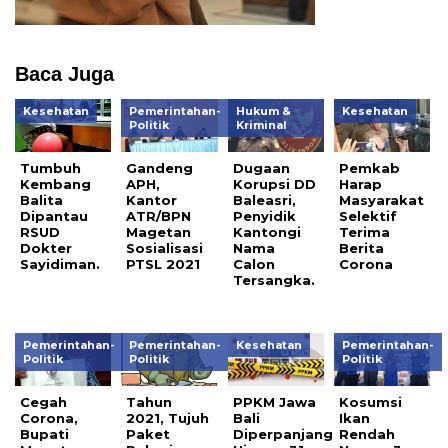
Baca Juga
Kesehatan
Pemerintahan-
Hukum &
Kesehatan
Politik
Kriminal
Tumbuh
Gandeng
Dugaan
Pemkab
Kembang
APH,
Korupsi DD
Harap
Balita
Kantor
Baleasri,
Masyarakat
Dipantau
ATR/BPN
Penyidik
Selektif
RSUD
Magetan
Kantongi
Terima
Dokter
Sosialisasi
Nama
Berita
Sayidiman.
PTSL 2021
Calon
Corona
Tersangka.
Pemerintahan-
Pemerintahan-
Kesehatan
Pemerintahan-
Politik
Politik
Politik
Cegah
Tahun
PPKM Jawa
Kosumsi
Corona,
2021, Tujuh
Bali
Ikan
Bupati
Paket
Diperpanjang
Rendah