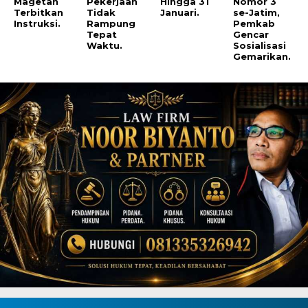
Magetan
Pekerjaan
Hingga 31
Nomor 3
Terbitkan
Tidak
Januari.
se-Jatim,
Instruksi.
Rampung
Pemkab
Tepat
Gencar
Waktu.
Sosialisasi
Gemarikan.