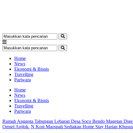
Home
News
Ekonomi & Bisnis
Travelling
Pariwara
Home
News
Ekonomi & Bisnis
Travelling
Pariwara
Rumah Anggota Tabungan Lebaran Desa Soco Bendo Magetan Dige
Omset Anjlok.
N Kost Maospati Sediakan Home Stay Harian Khusu