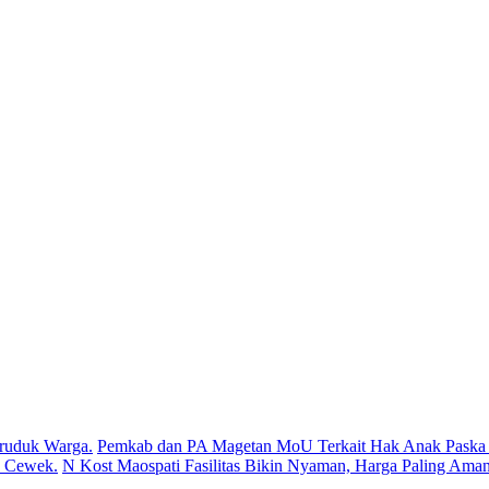
ruduk Warga.
Pemkab dan PA Magetan MoU Terkait Hak Anak Paska P
s Cewek.
N Kost Maospati Fasilitas Bikin Nyaman, Harga Paling Aman