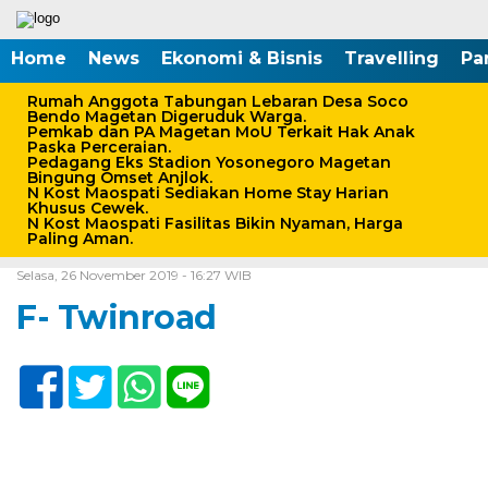
Home
News
Ekonomi & Bisnis
Travelling
Pa
Rumah Anggota Tabungan Lebaran Desa Soco
Bendo Magetan Digeruduk Warga.
Pemkab dan PA Magetan MoU Terkait Hak Anak
Paska Perceraian.
Pedagang Eks Stadion Yosonegoro Magetan
Bingung Omset Anjlok.
N Kost Maospati Sediakan Home Stay Harian
Khusus Cewek.
N Kost Maospati Fasilitas Bikin Nyaman, Harga
Paling Aman.
Home /
Selasa, 26 November 2019 - 16:27 WIB
F- Twinroad