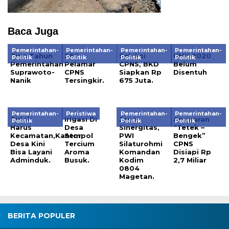
Baca Juga
Pemerintahan-
Pemerintahan-
Pemerintahan-
Pemerintahan-
Tiga Tahun
362
Seleksi
UMK 2020
Politik
Politik
Politik
Politik
Pemerintahan
Pelamar
CPNS, BKD
Belum
Suprawoto-
CPNS
Siapkan Rp
Disentuh
Nanik
Tersingkir.
675 Juta.
Pemerintahan-
Peristiwa
Pemerintahan-
Pemerintahan-
Tidak
Irigasi Di
Jaga
Anggaran
Politik
Politik
Politik
Harus
Desa
Sinergitas,
“Tetek –
Kecamatan,Kantor
Sempol
PWI
Bengek”
Desa Kini
Tercium
Silaturohmi
CPNS
Bisa Layani
Aroma
Komandan
Disiapi Rp
Adminduk.
Busuk.
Kodim
2,7 Miliar
0804
Magetan.
BERITA POPULER