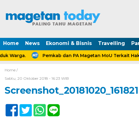
Home
News
Ekonomi & Bisnis
Travelling
Pa
uk Warga.
Pemkab dan PA Magetan MoU Terkait Hak A
Home /
Sabtu, 20 Oktober 2018 - 16:23 WIB
Screenshot_20181020_161821