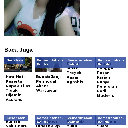
Baca Juga
Peristiwa
Pemerintahan-
Pemerintahan-
Pemerintahan-
Bupati
Bupati
Politik
Politik
Politik
Sidak
Bangga
Proyek
Petani
Hati-Hati,
Bupati Janji
Pasar
Krajan
Peserta
Permudah
Agrobis
Punya
Napak Tilas
Akses
Pengolah
Tidak
Wartawan.
Padi
Dijamin
Modern.
Asuransi.
Kesehatan
Pemerintahan-
Pemerintahan-
Pemerintahan-
Rumah
HET Migor
Pemkab
Kantongi
Politik
Politik
Politik
Sakit Baru
Dipatok Rp
Buka
Suara