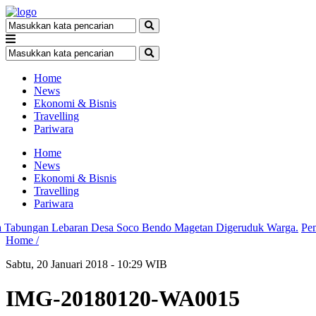
Home
News
Ekonomi & Bisnis
Travelling
Pariwara
Home
News
Ekonomi & Bisnis
Travelling
Pariwara
ungan Lebaran Desa Soco Bendo Magetan Digeruduk Warga.
Pemkab
Home /
Sabtu, 20 Januari 2018 - 10:29 WIB
IMG-20180120-WA0015