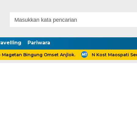
avelling
Pariwara
etan Bingung Omset Anjlok.
N Kost Maospati Sediak