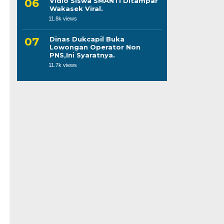
Vidio Siswa SMANTI Ditampar
Wakasek Viral.
11.8k views
Dinas Dukcapil Buka
Lowongan Operator Non
PNS,Ini Syaratnya.
11.7k views