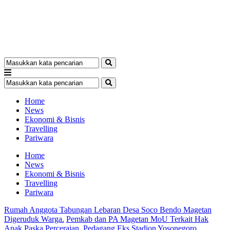
Home
News
Ekonomi & Bisnis
Travelling
Pariwara
Home
News
Ekonomi & Bisnis
Travelling
Pariwara
Rumah Anggota Tabungan Lebaran Desa Soco Bendo Magetan
Digeruduk Warga.
Pemkab dan PA Magetan MoU Terkait Hak
Anak Paska Perceraian.
Pedagang Eks Stadion Yosonegoro