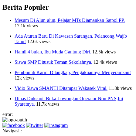
Berita Populer
Mesum Di Alun-alun, Pelajar MTs Diamankan Satpol PP.
17.1k views
Ada Aturan Baru Di Kawasan Sarangan, Pelancong Wajib
Tahu!
12.6k views
Hamil 4 bulan, Ibu Muda Gantung Diri.
12.5k views
Siswa SMP Ditusuk Teman Sekolahnya.
12.4k views
Pembunuh Karmi Ditangkap, Pengakuannya Menyeramkan!
12k views
Vidio Siswa SMANTI Ditampar Wakasek Viral.
11.8k views
Dinas Dukcapil Buka Lowongan Operator Non PNS,Ini
Syaratnya.
11.7k views
error:
Navigasi :