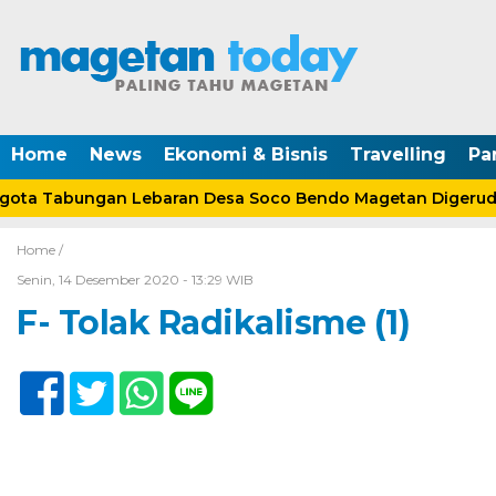
Home
News
Ekonomi & Bisnis
Travelling
Pa
ta Tabungan Lebaran Desa Soco Bendo Magetan Digerudu
Home /
Senin, 14 Desember 2020 - 13:29 WIB
F- Tolak Radikalisme (1)