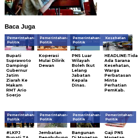
Baca Juga
Pemerintahan-
Pemerintahan-
Pemerintahan-
Kesehatan
Politik
Politik
Politik
Bupati
Koperasi
PNS Luar
HEADLINE:Tida
Suprawoto
Mulai Dilirik
Wilayah
Ada Sarana
Dampingi
Dewan
Boleh Ikut
Kesehatan,
Gubernur
Lelang
Warga
Jatim
Jabatan
Perbatasan
Ziarah Ke
Kepala
Minta
Makam
Dinas.
Perhatian
RMT Ario
PemKab.
Soerjo
Pemerintahan-
Pemerintahan-
Pemerintahan-
Pemerintahan-
Politik
Politik
Politik
Politik
#LKPJ
Jembatan
Bangunan
Gaji PNS
Bupati TA
Penghubung
Di Magetan
Magetan