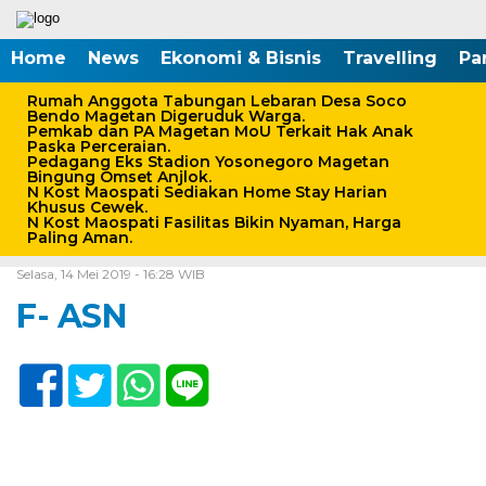
Home
News
Ekonomi & Bisnis
Travelling
Pa
Rumah Anggota Tabungan Lebaran Desa Soco
Bendo Magetan Digeruduk Warga.
Pemkab dan PA Magetan MoU Terkait Hak Anak
Paska Perceraian.
Pedagang Eks Stadion Yosonegoro Magetan
Bingung Omset Anjlok.
N Kost Maospati Sediakan Home Stay Harian
Khusus Cewek.
N Kost Maospati Fasilitas Bikin Nyaman, Harga
Paling Aman.
Home /
Selasa, 14 Mei 2019 - 16:28 WIB
F- ASN