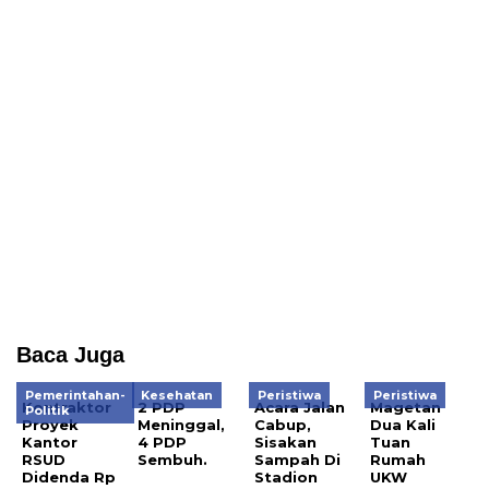
Baca Juga
Pemerintahan-
Kesehatan
Peristiwa
Peristiwa
Kontraktor
2 PDP
Acara Jalan
Magetan
Politik
Proyek
Meninggal,
Cabup,
Dua Kali
Kantor
4 PDP
Sisakan
Tuan
RSUD
Sembuh.
Sampah Di
Rumah
Didenda Rp
Stadion
UKW