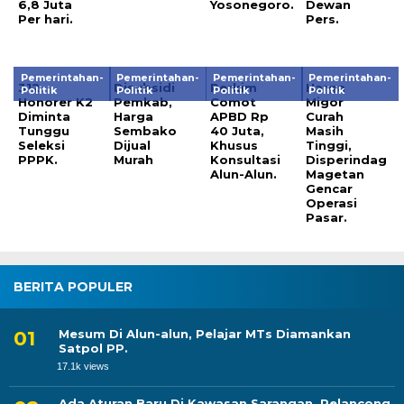
6,8 Juta
Yosonegoro.
Dewan
Per hari.
Pers.
Pemerintahan-
Pemerintahan-
Pemerintahan-
Pemerintahan-
312
Disubsidi
Perkim
Harga
Politik
Politik
Politik
Politik
Honorer K2
Pemkab,
Comot
Migor
Diminta
Harga
APBD Rp
Curah
Tunggu
Sembako
40 Juta,
Masih
Seleksi
Dijual
Khusus
Tinggi,
PPPK.
Murah
Konsultasi
Disperindag
Alun-Alun.
Magetan
Gencar
Operasi
Pasar.
BERITA POPULER
Mesum Di Alun-alun, Pelajar MTs Diamankan
Satpol PP.
17.1k views
Ada Aturan Baru Di Kawasan Sarangan, Pelancong