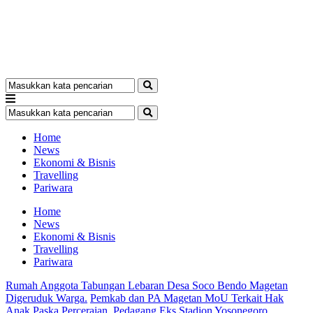
Home
News
Ekonomi & Bisnis
Travelling
Pariwara
Home
News
Ekonomi & Bisnis
Travelling
Pariwara
Rumah Anggota Tabungan Lebaran Desa Soco Bendo Magetan
Digeruduk Warga.
Pemkab dan PA Magetan MoU Terkait Hak
Anak Paska Perceraian.
Pedagang Eks Stadion Yosonegoro