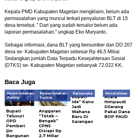
Kepala PMD Kabupaten Magetan mengklaim, belum ada
permasalahan yang muncul terkait penyaluran BLT di 15
desa tersebut. ” Dari yang sudah tersalur belum ada
laporan permasalahan,” ungkap Eko Muryanto.
Sebagai informasi, dana BLT yang bersumber dari DD 207
desa se- Kabupaten Magetan sebesar Rp 46,5 Miliar.
Sedangkan jumlah Data Terpadu Kesejahteraan Sosial
(DTKS) se- Kabupaten Magetan sebanyak 72.022 KK.
Baca Juga
Pemerintahan-
Pemerintahan-
Pariwisata
Pendidikan
Bupati ”
Acara
Politik
Politik
Ide” Kano
Himpaudi
Jadi
Dilarang
Bupati
Anggaran
Wahana
Pakai Dana
Telusuri
“Tetek –
Baru Di
BOP PAUD
OPD
Bengek”
Sarangan
Pemberi
CPNS
Ijin
Disiapi Rp
Bangunan
2,7 Miliar