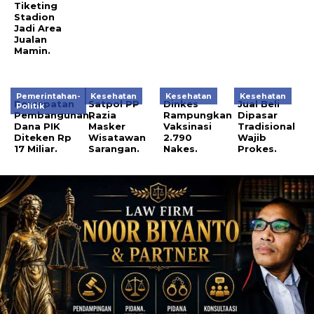
Tiketing
Stadion
Jadi Area
Jualan
Mamin.
Pemerintahan-
Kesehatan
Kesehatan
Kesehatan
Percepatan
Satpol PP
Dinkes
Jual Beli
Politik
Pembangunan,
Razia
Rampungkan
Dipasar
Dana PIK
Masker
Vaksinasi
Tradisional
Diteken Rp
Wisatawan
2.790
Wajib
17 Miliar.
Sarangan.
Nakes.
Prokes.