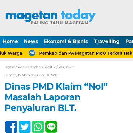
Home
News
Ekonomi & Bisnis
Travelling
Pa
k Warga.
Pemkab dan PA Magetan MoU Terkait Hak An
Home /
Pemerintahan-Politik
/
Peristiwa
Jumat, 15 Mei 2020 - 17:06 WIB
Dinas PMD Klaim “Nol”
Masalah Laporan
Penyaluran BLT.